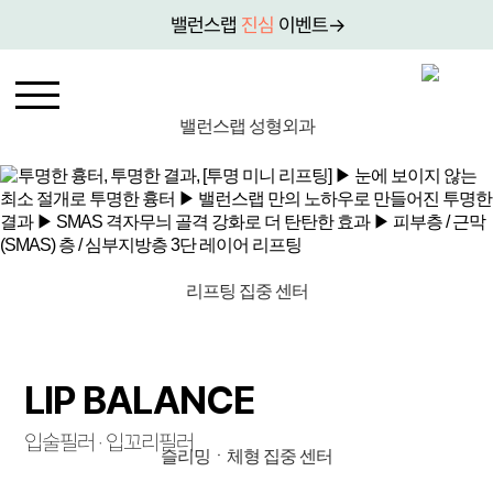
밸런스랩
진심
이벤트→
밸런스랩 성형외과
리프팅 집중 센터
LIP BALANCE
입술필러 · 입꼬리필러
슬리밍ㆍ체형 집중 센터