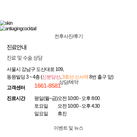
전후사진/후기
진료안내
진료 및 수술 상담
서울시 강남구 도산대로 109,
동원빌딩 3 ~ 4층 (
신분당선
,
3호선
신사역
8번 출구 앞)
상담/예약
1661-8581
고객센터
진료시간
평일(월~금)
오전 10:00 - 오후 8:00
토요일
오전 10:00 - 오후 4:30
일요일
휴진
이벤트 및 뉴스